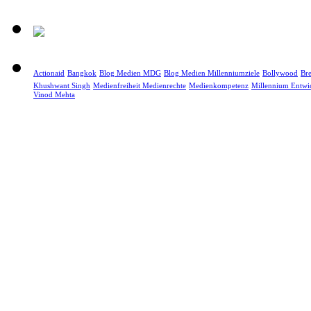
Actionaid
Bangkok
Blog Medien MDG
Blog Medien Millenniumziele
Bollywood
Bre
Khushwant Singh
Medienfreiheit Medienrechte
Medienkompetenz
Millennium Entwic
Vinod Mehta